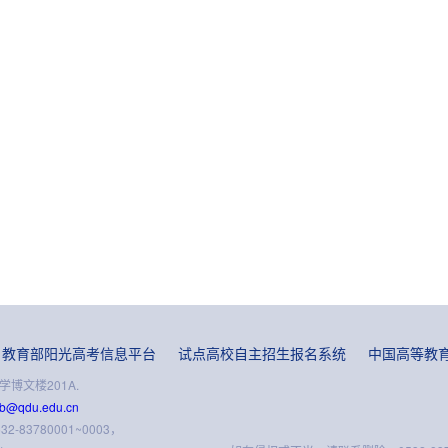
教育部阳光高考信息平台
试点高校自主招生报名系统
中国高等教
博文楼201A.
sb@qdu.edu.cn
-83780001~0003，