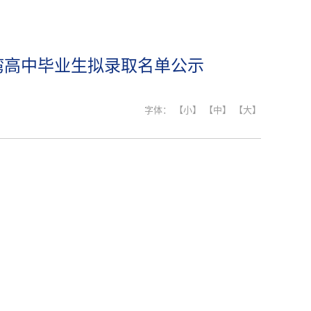
湾高中毕业生拟录取名单公示
字体：
【小】
【中】
【大】